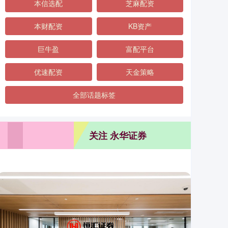
本信选配
芝麻配资
本财配资
KB资产
巨牛盈
富配平台
优速配资
天金策略
全部话题标签
关注 永华证券