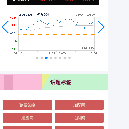
话题标签
驰赢策略
加配网
顺应网
堆财网