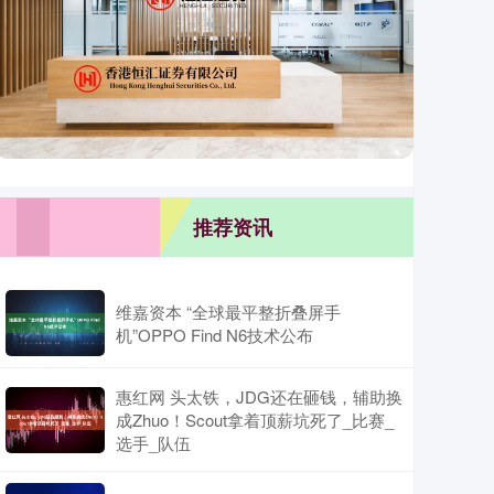
推荐资讯
维嘉资本 “全球最平整折叠屏手
机”OPPO Find N6技术公布
惠红网 头太铁，JDG还在砸钱，辅助换
成Zhuo！Scout拿着顶薪坑死了_比赛_
选手_队伍