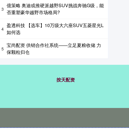
億策略 奥迪或推硬派越野SUV挑战奔驰G级，能
3
否重塑豪华越野市场格局?
盈透科技 【选车】10万级大六座SUV五菱星光L
4
如何选
宝尚配资 供销合作社系统——立足夏粮收储 力
5
保颗粒归仓
按天配资