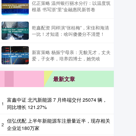
亿正策略 温州银行丽水分行：以温度筑
根基 书写浙“里”金融惠民新答卷
乾鑫配资 同样演“张桂梅”，宋佳和海清
一比！才知道：啥叫傻傻分不清楚！
新富策略 杨振宁母亲：无貌无才，丈夫
爱，子女孝，培养四博士，她凭啥
最新文章
富鑫中证 北汽新能源 7 月终端交付 25074 辆，
1
同比增长 121.27%
信弘优配 上半年新能源车注册量近半，现存相关
2
企业近180万家