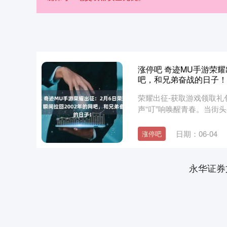
涨停吧 奇迹MU手游荣耀
吧，和兄弟奋战的日子！
荣耀出征-获取游戏领取礼
声“叮”响唤醒青春。当街
那是祝....
日期：06-04
涨停吧
永华证券
上证指数
3940.04
.40
2.13%
39.68
1.