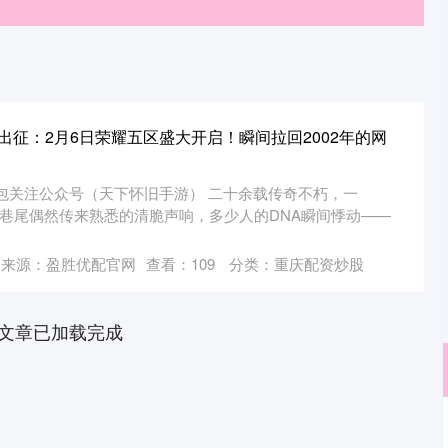
出征：2月6日荣耀五区盛大开启！瞬间拉回2002年的网
包关注公众号（天下怀旧手游） 二十余载传奇不朽，一
头巷尾偶然传来熟悉的清脆声响，多少人的DNA瞬间悸动——
来源：盈胜优配官网
查看：
109
分类：
重庆配资炒股
文章已加载完成
深证成指
14311.01
02%
200.89
1.42%