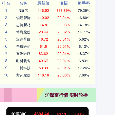
排名
名称
最新价
涨幅
换手率
1
N展芯
116.52
396.89%
79.39%
2
锐翔智能
110.02
20.21%
16.80%
3
志特新材
14.8
20.03%
14.18%
4
博腾股份
20.44
20.02%
14.77%
5
近岸蛋白
46.72
20.01%
5.62%
6
毕得医药
61.6
20.01%
6.12%
7
五洲医疗
83.62
20.01%
18.37%
8
耐科装备
49.67
20.01%
6.83%
9
一博科技
53.33
20.01%
17.26%
10
方邦股份
146.16
20.00%
7.68%
沪深京行情 实时轮播
沪深300
4694.44
北
43.13
0.93%