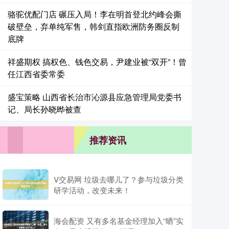
骆驼优配门店 碾压入局！李在明首登北约峰会撕
破壁垒，弃单纯军售，韩剑直指欧洲防务圈反制
底牌
祥盛期权 搞权色、钱色交易，尹建业被“双开”！曾
任江西省委常委
盛宝策略 山西省长治市沁源县应急管理局党委书
记、局长孙晓晔被查
推荐资讯
V交易网 垃圾去哪儿了？参与垃圾分类
研学活动，改变未来！
海会配资 又有多名基金经理加入“晒”实