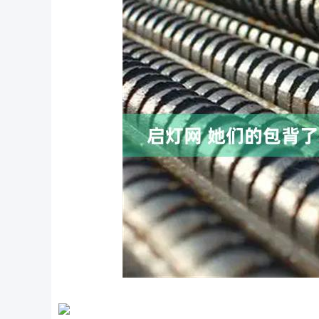
沪深300
4694.44
0.89
1.42%
43.13
0.9