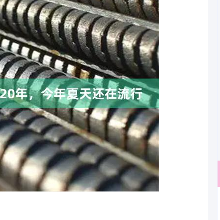
北证50
1134.24
3%
11.37
1.01%