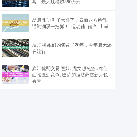
盘，最大规模超380万元
易启胜 这鞋子太狠了，四面八方透气，
通勤溯溪一把抓！_运动鞋_鞋底_上岸
启灯网 她们的包背了20年，今年夏天还
在流行
嘉汇优配交易 意媒: 尤文想免签B席但
面临激烈竞争, 巴萨加拉塔萨雷新月也
有意