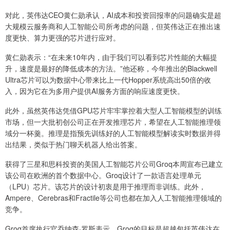
对此，英伟达CEO黄仁勋承认，AI成本和投资回报率的问题确实是超
大规模云服务商和人工智能公司所考虑的问题，但英伟达正在推出速
度更快、算力更强的芯片进行应对。
黄仁勋表示：“在未来10年内，由于我们可以看到芯片性能的大幅提
升，速度是最好的降低成本的方法。”他还称，今年推出的Blackwell
Ultra芯片可以为数据中心带来比上一代Hopper系统高出50倍的收
入，因为它在为多用户提供AI服务方面的响应速度更快。
此外，虽然英伟达凭借GPU芯片牢牢掌控着大型人工智能模型的训练
市场，但一大批初创公司正在开发推理芯片，希望在人工智能推理领
域分一杯羹。推理是指预先训练好的人工智能模型解读实时数据并得
出结果，类似于热门聊天机器人给出答案。
获得了三星和思科投资的美国人工智能芯片公司Groq本周宣布已建立
该公司在欧洲的首个数据中心。Groq设计了一款语言处理单元
（LPU）芯片。该芯片的设计初衷是用于推理而非训练。此外，
Ampere、Cerebras和Fractile等公司也都在加入人工智能推理领域的
竞争。
Groq首席执行官乔纳森·罗斯表示，Groq的目标是超越包括英伟达在