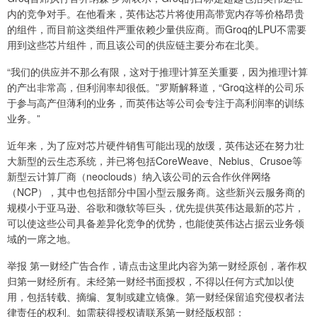
内的竞争对手。在他看来，英伟达芯片将使用高带宽内存等价格昂贵
的组件，而目前这类组件严重依赖少量供应商。而Groq的LPU不需要
用到这些芯片组件，而且该公司的供应链主要分布在北美。
“我们的供应并不那么有限，这对于推理计算至关重要，因为推理计算
的产出非常高，但利润率却很低。”罗斯解释道，“Groq这样的公司乐
于参与高产但薄利的业务，而英伟达等公司会专注于高利润率的训练
业务。”
近年来，为了应对芯片硬件销售可能出现的放缓，英伟达还在努力壮
大新型的云生态系统，并已将包括CoreWeave、Nebius、Crusoe等
新型云计算厂商（neoclouds）纳入该公司的云合作伙伴网络
（NCP），其中也包括部分中国小型云服务商。这些新兴云服务商的
规模小于亚马逊、谷歌和微软等巨头，优先提供英伟达最新的芯片，
可以使这些公司具备差异化竞争的优势，也能使英伟达占据云业务领
域的一席之地。
举报 第一财经广告合作，请点击这里此内容为第一财经原创，著作权
归第一财经所有。未经第一财经书面授权，不得以任何方式加以使
用，包括转载、摘编、复制或建立镜像。第一财经保留追究侵权者法
律责任的权利。如需获得授权请联系第一财经版权部：