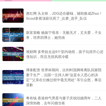
惠红网 头太铁，JDG还在砸钱，辅助换成Zhuo！
Scout拿着顶薪坑死了_比赛_选手_队伍
新富策略 杨振宁母亲：无貌无才，丈夫爱，子女
孝，培养四博士，她凭啥
堆财网 多带娃去这6个室内场馆，孩子玩得开心还
涨知识，而且无惧风雨冷暖
博泰配资 世界杯期间，比利时国脚将离队回家陪
妻子生产，法国一主持人称“这是令人恶心的决
定”“父亲在分娩过程中毫无用处” 等引众怒，事后
道歉
粤有钱 香港帅气男星与妻子庆祝结婚周年，二人
深情热吻，去年闪婚当爸