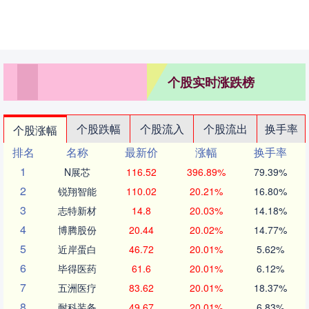
个股实时涨跌榜
个股跌幅
个股流入
个股流出
换手率
个股涨幅
排名
名称
最新价
涨幅
换手率
1
N展芯
116.52
396.89%
79.39%
2
锐翔智能
110.02
20.21%
16.80%
3
志特新材
14.8
20.03%
14.18%
4
博腾股份
20.44
20.02%
14.77%
5
近岸蛋白
46.72
20.01%
5.62%
6
毕得医药
61.6
20.01%
6.12%
7
五洲医疗
83.62
20.01%
18.37%
8
耐科装备
49.67
20.01%
6.83%