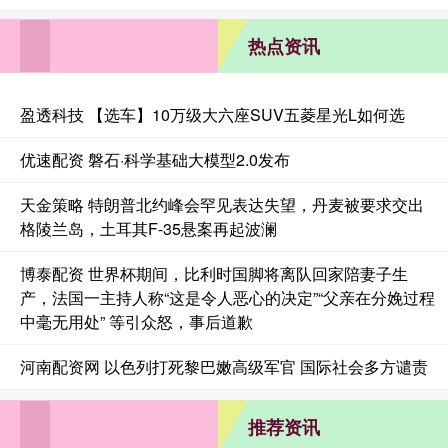
热点资讯
盈透科技 【选车】10万级大六座SUV五菱星光L如何选
优速配资 磐石·科学基础大模型2.0发布
天金策略 特朗普北约峰会罕见表达失望，丹麦被要求交出
格陵兰岛，土耳其F-35悬案再起波澜
博泰配资 世界杯期间，比利时国脚将离队回家陪妻子生
产，法国一主持人称“这是令人恶心的决定”“父亲在分娩过程
中毫无用处” 等引众怒，事后道歉
河南配资网 以色列打死黎巴嫩高级军官 国际社会多方谴责
推荐资讯